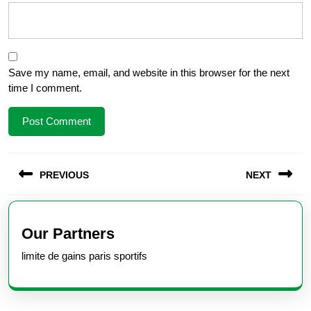
Save my name, email, and website in this browser for the next
time I comment.
Post
PREVIOUS
NEXT
navigation
Previous
Next
post:
post:
Our Partners
limite de gains paris sportifs