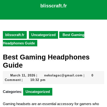
Skip
blisscraft.fr
to
content
Open
Skip
Button
to
content
blisscraft.fr
Uncategorized
Best Gaming
Headphones Guide
Best Gaming Headphones
Guide
March
nekolagsc@gm
March 11, 2026
nekolagsc@gmail.com
0
|
|
11,
Comment
10:32 pm
|
2026
Categories:
Uncategorized
Gaming headsets are an essential accessory for gamers who