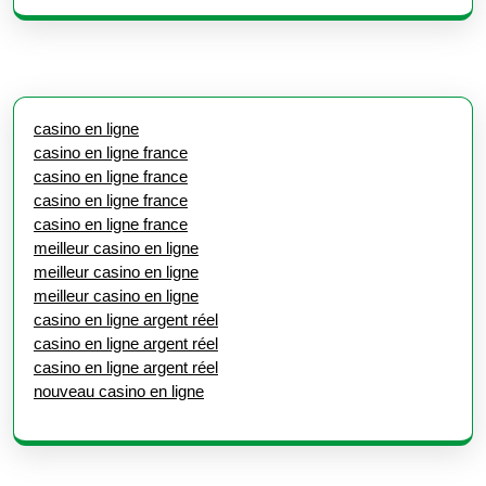
casino en ligne
casino en ligne france
casino en ligne france
casino en ligne france
casino en ligne france
meilleur casino en ligne
meilleur casino en ligne
meilleur casino en ligne
casino en ligne argent réel
casino en ligne argent réel
casino en ligne argent réel
nouveau casino en ligne