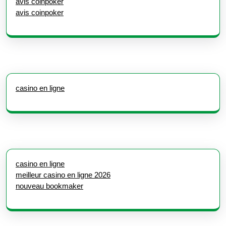
avis coinpoker
avis coinpoker
casino en ligne
casino en ligne
meilleur casino en ligne 2026
nouveau bookmaker