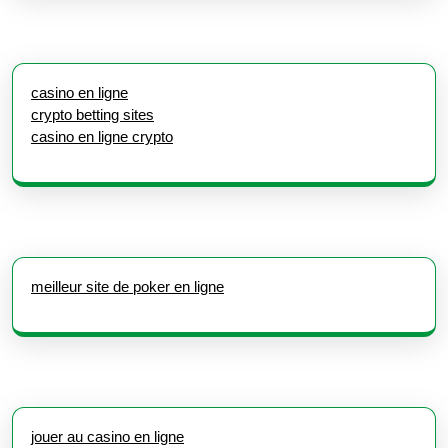
casino en ligne
crypto betting sites
casino en ligne crypto
meilleur site de poker en ligne
jouer au casino en ligne