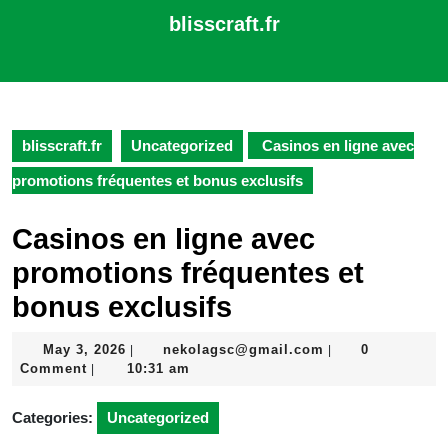
Skip
blisscraft.fr
to
content
Open
Skip
Button
to
content
blisscraft.fr
Uncategorized
Casinos en ligne avec
promotions fréquentes et bonus exclusifs
Casinos en ligne avec
promotions fréquentes et
bonus exclusifs
May
nekolagsc@gmai
May 3, 2026
nekolagsc@gmail.com
0
|
|
3,
Comment
10:31 am
|
2026
Categories:
Uncategorized