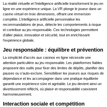
La réalité virtuelle et l’intelligence artificielle transforment le jeu en
ligne en une expérience unique. La VR plonge le joueur dans un
casino virtuel en trois dimensions, offrant une immersion
complète. L’intelligence artificielle personnalise les
recommandations de jeux, détecte les comportements à risque
et contribue au jeu responsable. Ces technologies permettent
d’allier plaisir, innovation et sécurité, tout en enrichissant
l’expérience globale.
Jeu responsable : équilibre et prévention
La simplicité d’accès aux casinos en ligne nécessite une
attention particulière au jeu responsable. Les plateformes fiables
proposent des outils pour fixer des limites de dépôts, planifier des
pauses ou s’auto-exclure. Sensibiliser les joueurs aux risques de
dépendance et les accompagner dans une pratique équilibrée
garantit une expérience sûre et agréable. Le jeu devient ainsi un
divertissement réfléchi, où plaisir et responsabilité coexistent
harmonieusement.
Interaction sociale et compétition