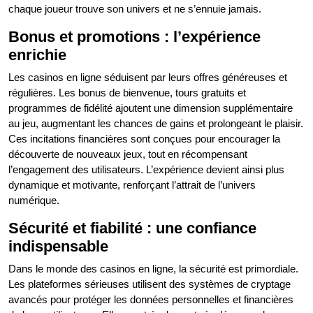
chaque joueur trouve son univers et ne s’ennuie jamais.
Bonus et promotions : l’expérience
enrichie
Les casinos en ligne séduisent par leurs offres généreuses et
régulières. Les bonus de bienvenue, tours gratuits et
programmes de fidélité ajoutent une dimension supplémentaire
au jeu, augmentant les chances de gains et prolongeant le plaisir.
Ces incitations financières sont conçues pour encourager la
découverte de nouveaux jeux, tout en récompensant
l’engagement des utilisateurs. L’expérience devient ainsi plus
dynamique et motivante, renforçant l’attrait de l’univers
numérique.
Sécurité et fiabilité : une confiance
indispensable
Dans le monde des casinos en ligne, la sécurité est primordiale.
Les plateformes sérieuses utilisent des systèmes de cryptage
avancés pour protéger les données personnelles et financières