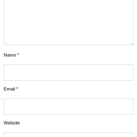
Name
*
Email
*
Website