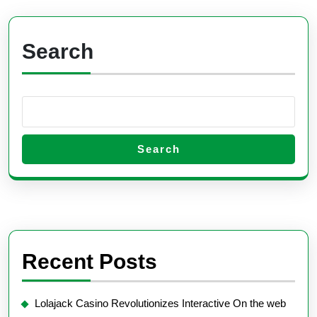
Search
Search
Recent Posts
Lolajack Casino Revolutionizes Interactive On the web