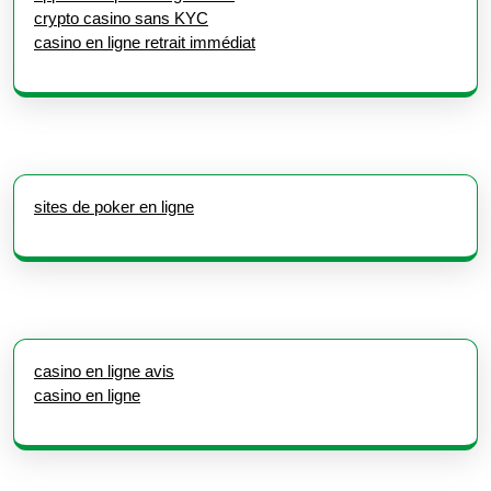
crypto casino sans KYC
casino en ligne retrait immédiat
sites de poker en ligne
casino en ligne avis
casino en ligne