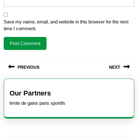
Save my name, email, and website in this browser for the next
time I comment.
Post
PREVIOUS
NEXT
navigation
Previous
Next
post:
post:
Our Partners
limite de gains paris sportifs