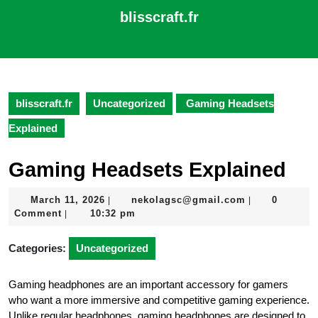
Skip
blisscraft.fr
to
content
Open
Skip
Button
to
content
blisscraft.fr
Uncategorized
Gaming Headsets
Explained
Gaming Headsets Explained
March
nekolagsc@gm
March 11, 2026
nekolagsc@gmail.com
0
|
|
11,
Comment
10:32 pm
|
2026
Categories:
Uncategorized
Gaming headphones are an important accessory for gamers
who want a more immersive and competitive gaming experience.
Unlike regular headphones, gaming headphones are designed to