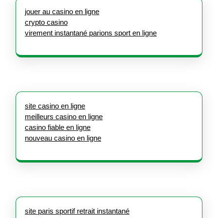
jouer au casino en ligne
crypto casino
virement instantané parions sport en ligne
site casino en ligne
meilleurs casino en ligne
casino fiable en ligne
nouveau casino en ligne
site paris sportif retrait instantané