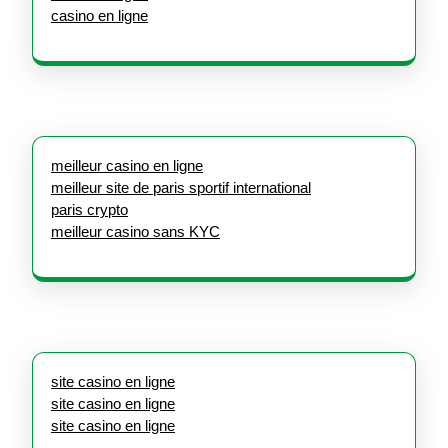
casino en ligne
meilleur casino en ligne
meilleur site de paris sportif international
paris crypto
meilleur casino sans KYC
site casino en ligne
site casino en ligne
site casino en ligne