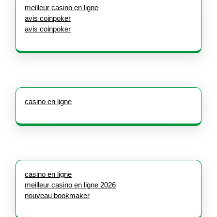
meilleur casino en ligne
avis coinpoker
avis coinpoker
casino en ligne
casino en ligne
meilleur casino en ligne 2026
nouveau bookmaker