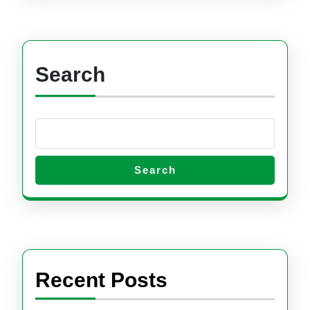
Search
Search
Recent Posts