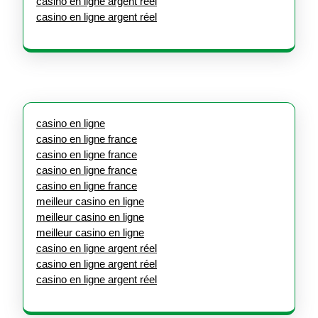
casino en ligne argent réel
casino en ligne argent réel
casino en ligne
casino en ligne france
casino en ligne france
casino en ligne france
casino en ligne france
meilleur casino en ligne
meilleur casino en ligne
meilleur casino en ligne
casino en ligne argent réel
casino en ligne argent réel
casino en ligne argent réel